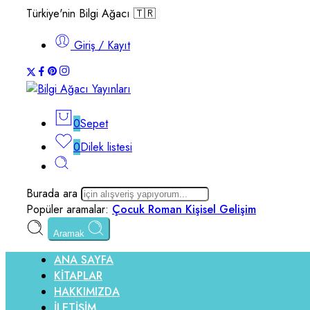
Türkiye'nin Bilgi Ağacı 🇹🇷
Giriş / Kayıt
0
Sepet
0
Dilek listesi
Burada ara
Popüler aramalar:
Çocuk
Roman
Kişisel Gelişim
Aramak
ANA SAYFA
KİTAPLAR
HAKKIMIZDA
İLETİŞİM