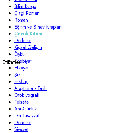
Bilim Kurgu
Çizgi Roman
Roman
Eğitim ve Sınav Kitapları
Çocuk Kitabı
Derleme
Kişisel Gelişim
Öykü
Edebiyat
Etiketler
Hikaye
Şiir
E-Kİtap
Araştırma - Tarih
Otobiyografi
Felsefe
Anı-Günlük
Din Tasavvuf
Deneme
Siyaset