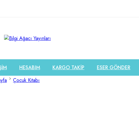
ŞİM
HESABIM
KARGO TAKİP
ESER GÖNDER
yfa
Çocuk Kitabı