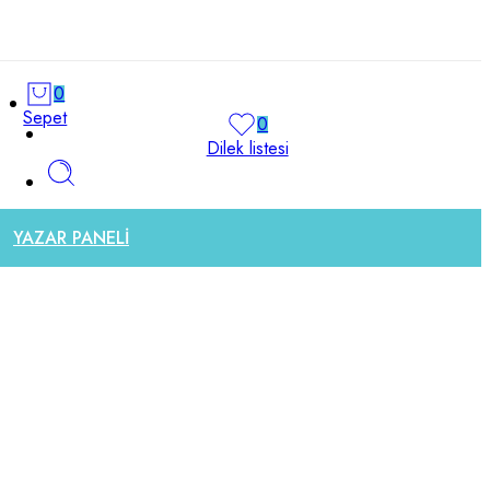
0
Sepet
0
Dilek listesi
YAZAR PANELİ