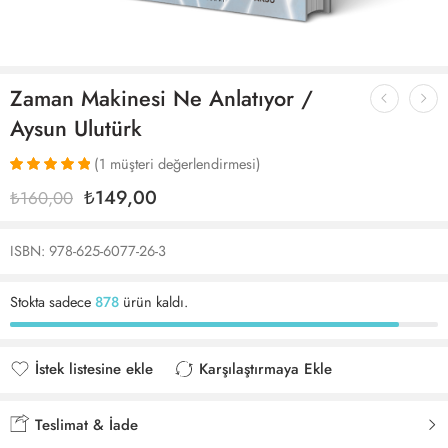
Zaman Makinesi Ne Anlatıyor /
Aysun Ulutürk
(
1
müşteri değerlendirmesi)
1
müşteri
₺
149,00
₺
160,00
puanına
dayanarak 5
üzerinden
ISBN: 978-625-6077-26-3
5.00
puan
aldı
Stokta sadece
878
ürün kaldı.
İstek listesine ekle
Karşılaştırmaya Ekle
İstek listesine eklendi
Karşılaştırmaya eklendi
Teslimat & İade