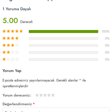
1 Yoruma Dayalı
5.00
Dereceli
100%
0%
0%
0%
0%
Yorum Yap
E-posta adresiniz yayınlanmayacak.
Gerekli alanlar
*
ile
işaretlenmişlerdir
Yorum dereceniz
1/5
2/5
3/5
4/5 yıldız
5/5 yıldız
Değerlendirmeniz
*
yıldız
yıldız
yıldız