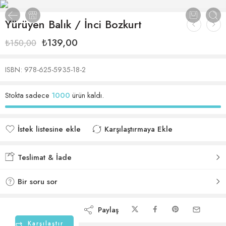
Yürüyen Balık / İnci Bozkurt
₺
139,00
₺
150,00
ISBN: 978-625-5935-18-2
Stokta sadece
1000
ürün kaldı.
İstek listesine ekle
Karşılaştırmaya Ekle
İstek listesine eklendi
Karşılaştırmaya eklendi
Teslimat & İade
Bir soru sor
Paylaş
Karşılaştır