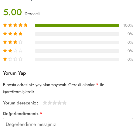
5.00
Dereceli
100%
0%
0%
0%
0%
Yorum Yap
E-posta adresiniz yayınlanmayacak.
Gerekli alanlar
*
ile
işaretlenmişlerdir
Yorum dereceniz
1/5
2/5
3/5
4/5 yıldız
5/5 yıldız
Değerlendirmeniz
*
yıldız
yıldız
yıldız