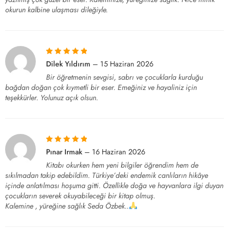
okurun kalbine ulaşması dileğiyle.
5 üzerinden
5
Dilek Yıldırım
–
15 Haziran 2026
oy aldı
Bir öğretmenin sevgisi, sabrı ve çocuklarla kurduğu
bağdan doğan çok kıymetli bir eser. Emeğiniz ve hayaliniz için
teşekkürler. Yolunuz açık olsun.
5 üzerinden
5
Pınar Irmak
–
16 Haziran 2026
oy aldı
Kitabı okurken hem yeni bilgiler öğrendim hem de
sıkılmadan takip edebildim. Türkiye’deki endemik canlıların hikâye
içinde anlatılması hoşuma gitti. Özellikle doğa ve hayvanlara ilgi duyan
çocukların severek okuyabileceği bir kitap olmuş.
Kalemine , yüreğine sağlık Seda Özbek..