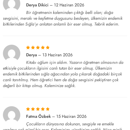
5 üzerinden
5
Derya Dikici
–
12 Haziran 2026
oy aldı
Bir öğretmenin kaleminden çıktığı belli olan; doğa
sevgisini, merakı ve keşfetme duygusunu besleyen, ülkemizin endemik
bitkilerinden Sığla’yı anlatan anlamlı bir eser olmuş. Tebrik ederim.
5 üzerinden
5
Derya
–
13 Haziran 2026
oy aldı
Kitabı oğlum için aldım. Yazarın öğretmen olmasının da
etkisiyle çocukların ilgisini canlı tutan bir eser olmuş. Ülkemizin
endemik bitkilerinden sığla ağacından yola çıkarak doğadaki birçok
canlı tanıtılmış. Hem öğretici hem de doğa sevgisini pekiştiren çok
değerli bir kitap olmuş. Kaleminize sağlık.
5 üzerinden
5
Fatma Özbek
–
15 Haziran 2026
oy aldı
Çocukların dünyasına dokunan, sevgiyle ve emekle
yazılmış çok güzel bir eser. Kaleminize, yüreğinize sağlık. Nice minik