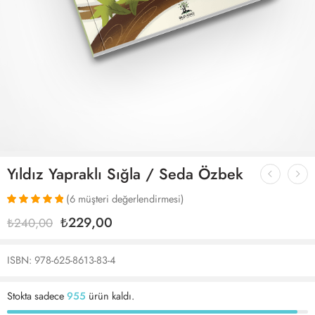
Yıldız Yapraklı Sığla / Seda Özbek
(
6
müşteri değerlendirmesi)
6
müşteri
₺
229,00
₺
240,00
puanına
dayanarak 5
üzerinden
ISBN: 978-625-8613-83-4
5.00
puan
aldı
Stokta sadece
955
ürün kaldı.