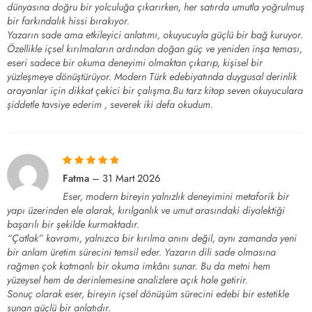
dünyasına doğru bir yolculuğa çıkarırken, her satırda umutla yoğrulmuş
bir farkındalık hissi bırakıyor.
Yazarın sade ama etkileyici anlatımı, okuyucuyla güçlü bir bağ kuruyor.
Özellikle içsel kırılmaların ardından doğan güç ve yeniden inşa teması,
eseri sadece bir okuma deneyimi olmaktan çıkarıp, kişisel bir
yüzleşmeye dönüştürüyor. Modern Türk edebiyatında duygusal derinlik
arayanlar için dikkat çekici bir çalışma.Bu tarz kitap seven okuyuculara
şiddetle tavsiye ederim , severek iki defa okudum.
5 üzerinden
5
Fatma
–
31 Mart 2026
oy aldı
Eser, modern bireyin yalnızlık deneyimini metaforik bir
yapı üzerinden ele alarak, kırılganlık ve umut arasındaki diyalektiği
başarılı bir şekilde kurmaktadır.
“Çatlak” kavramı, yalnızca bir kırılma anını değil, aynı zamanda yeni
bir anlam üretim sürecini temsil eder. Yazarın dili sade olmasına
rağmen çok katmanlı bir okuma imkânı sunar. Bu da metni hem
yüzeysel hem de derinlemesine analizlere açık hale getirir.
Sonuç olarak eser, bireyin içsel dönüşüm sürecini edebi bir estetikle
sunan güçlü bir anlatıdır.