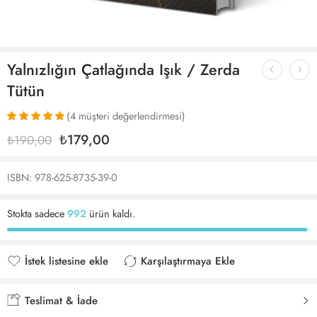
Yalnızlığın Çatlağında Işık / Zerda
Tütün
(
4
müşteri değerlendirmesi)
4
müşteri
₺
179,00
₺
190,00
puanına
dayanarak 5
üzerinden
ISBN: 978-625-8735-39-0
5.00
puan
aldı
Stokta sadece
992
ürün kaldı.
İstek listesine ekle
Karşılaştırmaya Ekle
İstek listesine eklendi
Karşılaştırmaya eklendi
Teslimat & İade