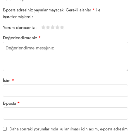
E-posta adresiniz yayınlanmayacak.
Gerekli alanlar
*
ile
işaretlenmişlerdir
Yorum dereceniz
1/5
2/5
3/5
4/5 yıldız
5/5 yıldız
Değerlendirmeniz
*
yıldız
yıldız
yıldız
İsim
*
E-posta
*
Daha sonraki yorumlarımda kullanılması için adım, e-posta adresim