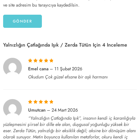
ve site adresim bu tarayıcıya kaydedilsin.
Yalnızlığın Çatlağında Işık / Zerda Tütün
Için 4 Inceleme
5 üzerinden
5
Emel cana
–
11 Şubat 2026
oy aldı
Okudum Çok güzel efsane bir aşk harmanı
5 üzerinden
5
Umutcan
–
24 Mart 2026
oy aldı
“Yalnızlığın Çatlağında Işık”, insanın kendi iç karanlığıyla
yüzleşmesini şiirsel bir dille ele alan, duygusal yoğunluğu yüksek bir
eser. Zerda Tütün, yalnızlığı bir eksiklik değil; aksine bir dönüşüm alanı
olarak sunuyor. Metin boyunca kullanılan metaforlar, okuru kendi iç