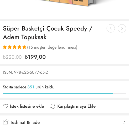
Süper Basketçi Çocuk Speedy /
Adem Topuksak
(
15
müşteri değerlendirmesi)
15
müşteri
₺
199,00
₺
220,00
puanına
dayanarak 5
üzerinden
ISBN: 978-625-6077-65-2
5.00
puan
aldı
Stokta sadece
851
ürün kaldı.
İstek listesine ekle
Karşılaştırmaya Ekle
İstek listesine eklendi
Karşılaştırmaya eklendi
Teslimat & İade