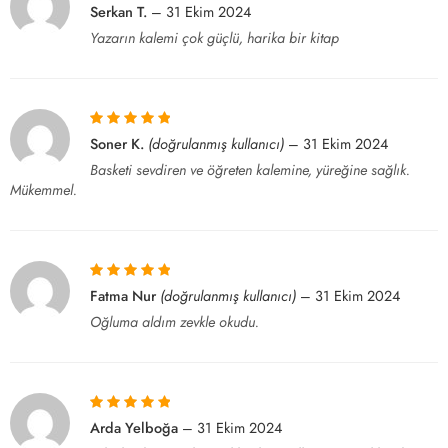
5 üzerinden
5
Serkan T.
–
31 Ekim 2024
oy aldı
Yazarın kalemi çok güçlü, harika bir kitap
5 üzerinden
5
Soner K.
(doğrulanmış kullanıcı)
–
31 Ekim 2024
oy aldı
Basketi sevdiren ve öğreten kalemine, yüreğine sağlık.
Mükemmel.
5 üzerinden
5
Fatma Nur
(doğrulanmış kullanıcı)
–
31 Ekim 2024
oy aldı
Oğluma aldım zevkle okudu.
5 üzerinden
5
Arda Yelboğa
–
31 Ekim 2024
oy aldı