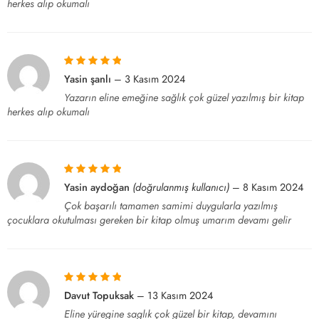
herkes alıp okumalı
5 üzerinden
5
Yasin şanlı
–
3 Kasım 2024
oy aldı
Yazarın eline emeğine sağlık çok güzel yazılmış bir kitap
herkes alıp okumalı
5 üzerinden
5
Yasin aydoğan
(doğrulanmış kullanıcı)
–
8 Kasım 2024
oy aldı
Çok başarılı tamamen samimi duygularla yazılmış
çocuklara okutulması gereken bir kitap olmuş umarım devamı gelir
5 üzerinden
5
Davut Topuksak
–
13 Kasım 2024
oy aldı
Eline yüregine saglık çok güzel bir kitap, devamını