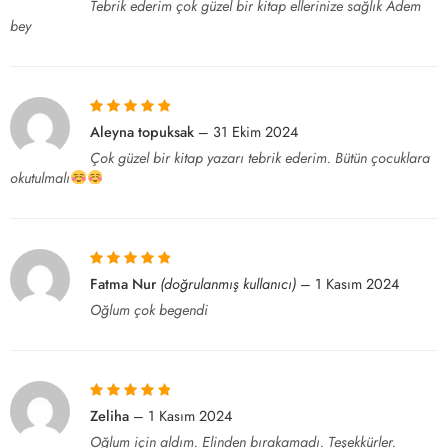
Tebrik ederim çok güzel bir kitap ellerinize sağlık Adem
bey
5 üzerinden
5
Aleyna topuksak
–
31 Ekim 2024
oy aldı
Çok güzel bir kitap yazarı tebrik ederim. Bütün çocuklara
okutulmalı
5 üzerinden
5
Fatma Nur
(doğrulanmış kullanıcı)
–
1 Kasım 2024
oy aldı
Oğlum çok begendi
5 üzerinden
5
Zeliha
–
1 Kasım 2024
oy aldı
Oğlum için aldım. Elinden bırakamadı. Teşekkürler.