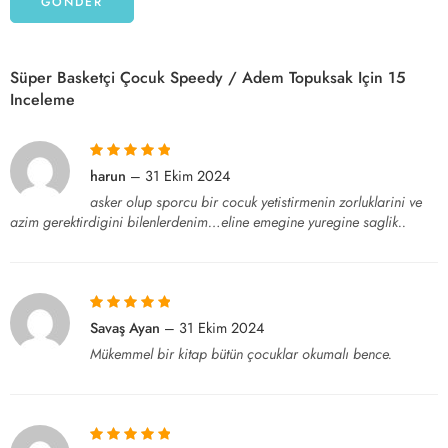
Süper Basketçi Çocuk Speedy / Adem Topuksak
Için 15
Inceleme
5 üzerinden
5
harun
–
31 Ekim 2024
oy aldı
asker olup sporcu bir cocuk yetistirmenin zorluklarini ve
azim gerektirdigini bilenlerdenim…eline emegine yuregine saglik..
5 üzerinden
5
Savaş Ayan
–
31 Ekim 2024
oy aldı
Mükemmel bir kitap bütün çocuklar okumalı bence.