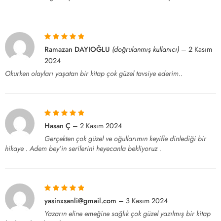
5 üzerinden
5
Ramazan DAYIOĞLU
(doğrulanmış kullanıcı)
–
2 Kasım
oy aldı
2024
Okurken olayları yaşatan bir kitap çok güzel tavsiye ederim..
5 üzerinden
5
Hasan Ç
–
2 Kasım 2024
oy aldı
Gerçekten çok güzel ve oğullarımın keyifle dinlediği bir
hikaye . Adem bey’in serilerini heyecanla bekliyoruz .
5 üzerinden
5
yasinxsanli@gmail.com
–
3 Kasım 2024
oy aldı
Yazarın eline emeğine sağlık çok güzel yazılmış bir kitap