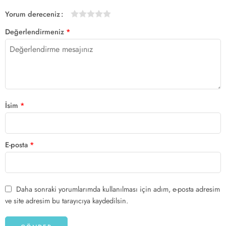
Yorum dereceniz
1/5
2/5
3/5
4/5 yıldız
5/5 yıldız
Değerlendirmeniz
*
yıldız
yıldız
yıldız
İsim
*
E-posta
*
Daha sonraki yorumlarımda kullanılması için adım, e-posta adresim
ve site adresim bu tarayıcıya kaydedilsin.