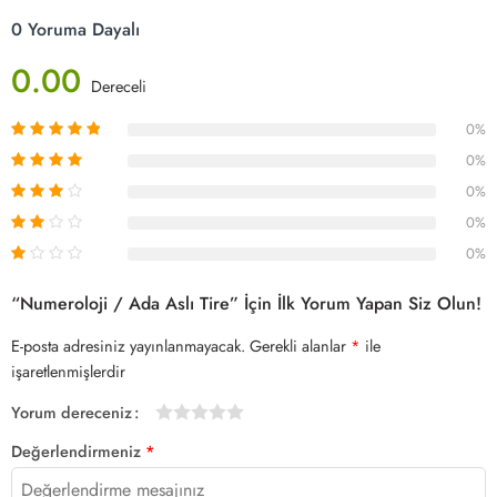
0 Yoruma Dayalı
0.00
Dereceli
0%
0%
0%
0%
0%
“Numeroloji / Ada Aslı Tire” İçin İlk Yorum Yapan Siz Olun!
E-posta adresiniz yayınlanmayacak.
Gerekli alanlar
*
ile
işaretlenmişlerdir
Yorum dereceniz
1/5
2/5
3/5
4/5 yıldız
5/5 yıldız
Değerlendirmeniz
*
yıldız
yıldız
yıldız