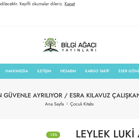
ilecektir. Keyifli okumalar dileriz.
Kapat
HAKKIMIZDA
İLETİŞİM
HESABIM
KARGO TAKİP
ESER GÖN
N GÜVENLE AYRILIYOR / ESRA KILAVUZ ÇALIŞK
Ana Sayfa
Çocuk Kitabı
LEYLEK LUK
-13%