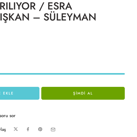
ILIYOR / ESRA
LIŞKAN – SÜLEYMAN
E EKLE
ŞIMDI AL
soru sor
laş