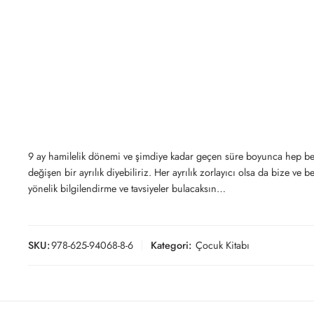
9 ay hamilelik dönemi ve şimdiye kadar geçen süre boyunca hep beb
değişen bir ayrılık diyebiliriz. Her ayrılık zorlayıcı olsa da bize v
yönelik bilgilendirme ve tavsiyeler bulacaksın…
SKU:
978-625-94068-8-6
Kategori:
Çocuk Kitabı