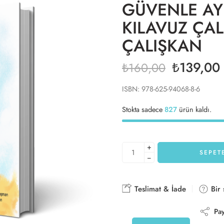
GÜVENLE AYR
KILAVUZ ÇA
ÇALIŞKAN
₺
139,00
₺
160,00
ISBN: 978-625-94068-8-6
Stokta sadece
827
ürün kaldı.
+
SEPET
−
Teslimat & İade
Bir 
Pay