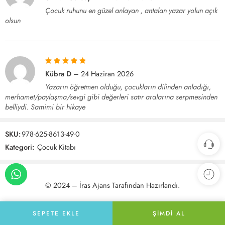
oy aldı
Çocuk ruhunu en güzel anlayan , antalan yazar yolun açık
olsun
5 üzerinden
5
Kübra D
–
24 Haziran 2026
oy aldı
Yazarın öğretmen olduğu, çocukların dilinden anladığı,
merhamet/paylaşma/sevgi gibi değerleri satır aralarına serpmesinden
belliydi. Samimi bir hikaye
SKU:
978-625-8613-49-0
Kategori:
Çocuk Kitabı
© 2024 –
İras Ajans
Tarafından Hazırlandı.
SEPETE EKLE
ŞIMDI AL