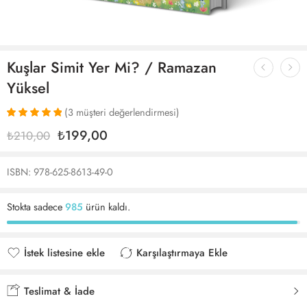
Kuşlar Simit Yer Mi? / Ramazan
Yüksel
(
3
müşteri değerlendirmesi)
3
müşteri
₺
199,00
₺
210,00
puanına
dayanarak 5
üzerinden
ISBN: 978-625-8613-49-0
5.00
puan
aldı
Stokta sadece
985
ürün kaldı.
İstek listesine ekle
Karşılaştırmaya Ekle
İstek listesine eklendi
Karşılaştırmaya eklendi
Teslimat & İade