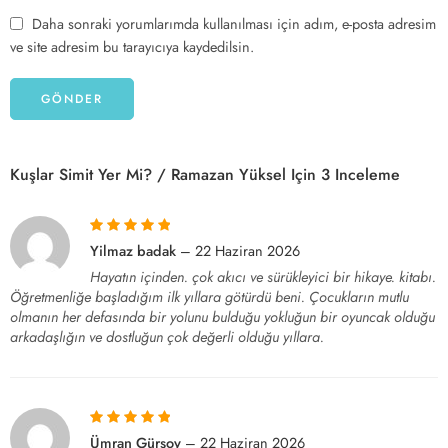
Daha sonraki yorumlarımda kullanılması için adım, e-posta adresim
ve site adresim bu tarayıcıya kaydedilsin.
Kuşlar Simit Yer Mi? / Ramazan Yüksel
Için 3 Inceleme
5 üzerinden
5
Yilmaz badak
–
22 Haziran 2026
oy aldı
Hayatın içinden. çok akıcı ve sürükleyici bir hikaye. kitabı.
Öğretmenliğe başladığım ilk yıllara götürdü beni. Çocukların mutlu
olmanın her defasında bir yolunu bulduğu yokluğun bir oyuncak olduğu
arkadaşlığın ve dostluğun çok değerli olduğu yıllara.
5 üzerinden
5
Ümran Gürsoy
–
22 Haziran 2026