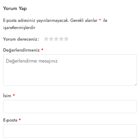
Yorum Yap
E-posta adresiniz yayınlanmayacak.
Gerekli alanlar
*
ile
işaretlenmişlerdir
Yorum dereceniz
1/5
2/5
3/5
4/5 yıldız
5/5 yıldız
Değerlendirmeniz
*
yıldız
yıldız
yıldız
İsim
*
E-posta
*