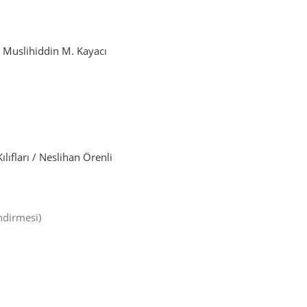
/ Muslihiddin M. Kayacı
lıfları / Neslihan Örenli
ndirmesi)