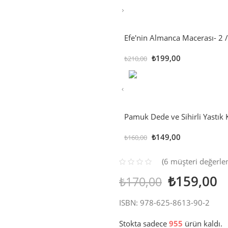
Efe'nin Almanca Macerası- 2 
₺
199,00
₺
210,00
Pamuk Dede ve Sihirli Yastık Kı
₺
149,00
₺
160,00
(
6
müşteri değerle
6
müşteri
₺
159,00
₺
170,00
puanına
dayanarak 5
üzerinden
ISBN: 978-625-8613-90-2
5.00
puan
aldı
Stokta sadece
955
ürün kaldı.