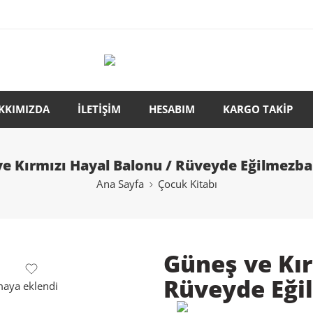
KKIMIZDA
İLETİŞİM
HESABIM
KARGO TAKİP
e Kırmızı Hayal Balonu / Rüveyde Eğilmezb
Ana Sayfa
Çocuk Kitabı
Güneş ve Kır
Rüveyde Eği
maya eklendi