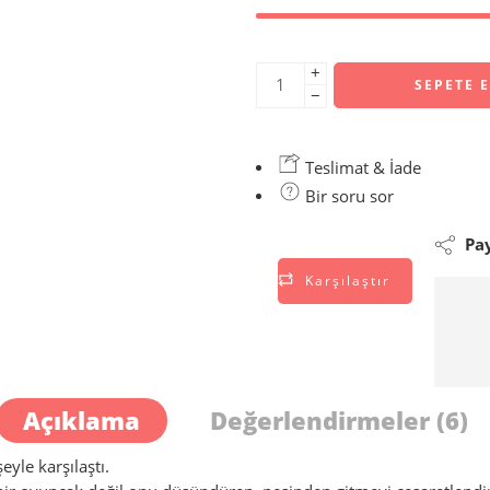
+
SEPETE 
−
Teslimat & İade
Bir soru sor
Pay
Karşılaştır
Açıklama
Değerlendirmeler (6)
eyle karşılaştı.