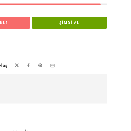
EKLE
ŞIMDI AL
laş