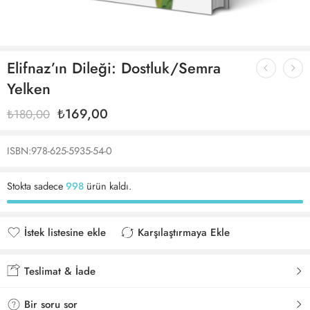
Elifnaz’ın Dileği: Dostluk/Semra
Yelken
₺
169,00
₺
180,00
ISBN:978-625-5935-54-0
Stokta sadece
998
ürün kaldı.
İstek listesine ekle
Karşılaştırmaya Ekle
İstek listesine eklendi
Karşılaştırmaya eklendi
Teslimat & İade
Bir soru sor