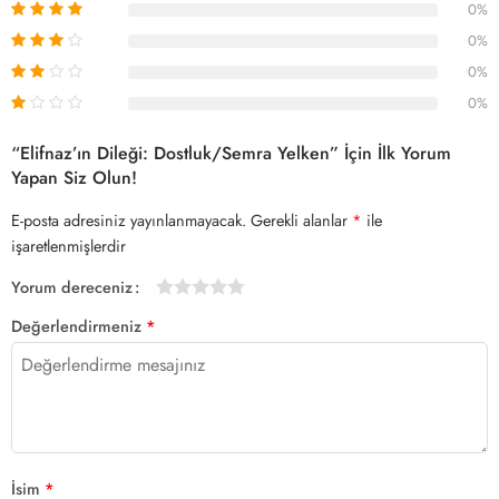
0%
0%
0%
0%
“Elifnaz’ın Dileği: Dostluk/Semra Yelken” İçin İlk Yorum
Yapan Siz Olun!
E-posta adresiniz yayınlanmayacak.
Gerekli alanlar
*
ile
işaretlenmişlerdir
Yorum dereceniz
1/5
2/5
3/5
4/5 yıldız
5/5 yıldız
Değerlendirmeniz
*
yıldız
yıldız
yıldız
İsim
*