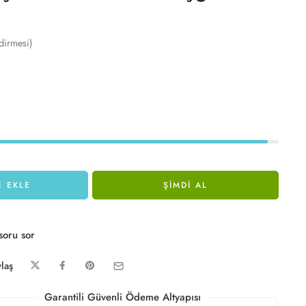
dirmesi)
E EKLE
ŞIMDI AL
soru sor
laş
Garantili Güvenli Ödeme Altyapısı