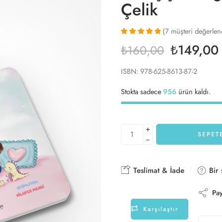
Çelik
(
7
müşteri değerlen
7
müşteri
₺
149,00
₺
160,00
puanına
dayanarak 5
üzerinden
ISBN: 978-625-8613-87-2
5.00
puan
aldı
Stokta sadece
956
ürün kaldı.
+
SEPET
−
Teslimat & İade
Bir 
Pay
Karşılaştır