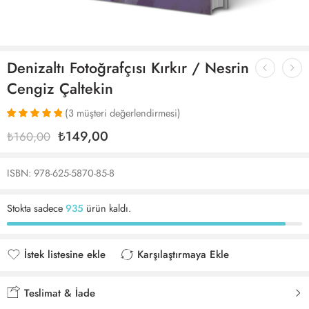
Denizaltı Fotoğrafçısı Kırkır / Nesrin
Cengiz Çaltekin
(
3
müşteri değerlendirmesi)
3
müşteri
₺
149,00
₺
160,00
puanına
dayanarak 5
üzerinden
ISBN: 978-625-5870-85-8
5.00
puan
aldı
Stokta sadece
935
ürün kaldı.
İstek listesine ekle
Karşılaştırmaya Ekle
İstek listesine eklendi
Karşılaştırmaya eklendi
Teslimat & İade