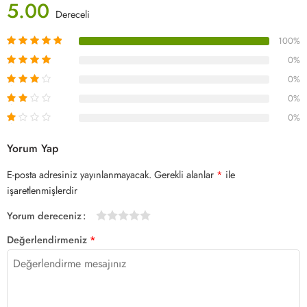
5.00
Dereceli
100%
0%
0%
0%
0%
Yorum Yap
E-posta adresiniz yayınlanmayacak.
Gerekli alanlar
*
ile
işaretlenmişlerdir
Yorum dereceniz
1/5
2/5
3/5
4/5 yıldız
5/5 yıldız
Değerlendirmeniz
*
yıldız
yıldız
yıldız