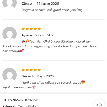
5 üzerinden
5
Cüneyt
–
15 Kasım 2025
oy aldı
Doğanın önemini çok güzel anlatı yapılmış
5 üzerinden
5
Ayşe
–
16 Kasım 2025
oy aldı
Tebrikler. Okul öncesi öğretmeni olarak tam
Anaokulu çocuklarına uygun, duygu ve ifadeler tam yerinde. Devamı
olur umarım
5 üzerinden
5
Nur
–
10 Mayıs 2026
oy aldı
Harika bir kitap oğlum çok severek okudu
İnşallah devami gelir
SKU:
978-625-5870-85-8
Kategori:
Çocuk Kitabı