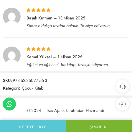
5 üzerinden
5
Başak Kutman
–
13 Nisan 2025
oy aldı
Kitabı oldukça faydalı bulduk. Tavsiye ediyorum.
5 üzerinden
5
Kemal Yüksel
–
1 Nisan 2026
oy aldı
Eğitici ve eğlenceli bir kitap. Tavsiye ediyorum.
SKU:
978-625-6077-55-3
Kategori:
Çocuk Kitabı
© 2024 –
İras Ajans
Tarafından Hazırlandı.
SEPETE EKLE
ŞIMDI AL