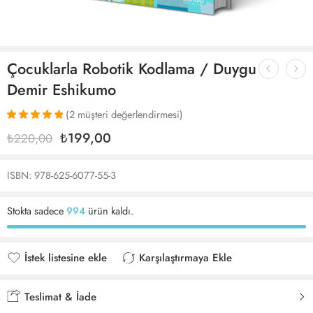
Çocuklarla Robotik Kodlama / Duygu
Demir Eshikumo
(
2
müşteri değerlendirmesi)
2
müşteri
₺
199,00
₺
220,00
puanına
dayanarak 5
üzerinden
ISBN: 978-625-6077-55-3
5.00
puan
aldı
Stokta sadece
994
ürün kaldı.
İstek listesine ekle
Karşılaştırmaya Ekle
İstek listesine eklendi
Karşılaştırmaya eklendi
Teslimat & İade