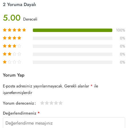
2 Yoruma Dayalı
5.00
Dereceli
100%
0%
0%
0%
0%
Yorum Yap
E-posta adresiniz yayınlanmayacak.
Gerekli alanlar
*
ile
işaretlenmişlerdir
Yorum dereceniz
1/5
2/5
3/5
4/5 yıldız
5/5 yıldız
Değerlendirmeniz
*
yıldız
yıldız
yıldız