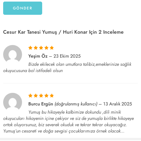
Cesur Kar Tanesi Yumuş / Huri Konar
Için 2 Inceleme
5 üzerinden
5
Yeşim Öz
–
23 Ekim 2025
oy aldı
Bizde ekilecek olan umutlara talibiz,emeklerinize sağlık
okuyucusuna bol istifadeli olsun
5 üzerinden
5
Burcu Ergün
(doğrulanmış kullanıcı)
–
13 Aralık 2025
oy aldı
Yumuş bu hikayeyle kalbimize dokundu ,dili minik
okuyucuları hikayenin içine çekiyor ve siz de yumuşla birlikte hikayeye
ortak oluyorsunuz, biz severek okuduk ve tekrar tekrar okuyacağız.
Yumuş’un cesareti ve doğa sevgisi çocuklarımıza örnek olacak…