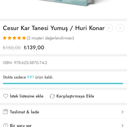
Cesur Kar Tanesi Yumuş / Huri Konar
(
2
müşteri değerlendirmesi)
2
müşteri
₺
139,00
₺
150,00
puanına
dayanarak 5
üzerinden
ISBN: 978-625-5870-74-2
5.00
puan
aldı
Stokta sadece
991
ürün kaldı.
İstek listesine ekle
Karşılaştırmaya Ekle
İstek listesine eklendi
Karşılaştırmaya eklendi
Teslimat & İade
Bir soru sor