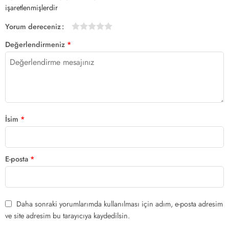
işaretlenmişlerdir
Yorum dereceniz
1/5
2/5
3/5
4/5 yıldız
5/5 yıldız
Değerlendirmeniz
*
yıldız
yıldız
yıldız
İsim
*
E-posta
*
Daha sonraki yorumlarımda kullanılması için adım, e-posta adresim
ve site adresim bu tarayıcıya kaydedilsin.