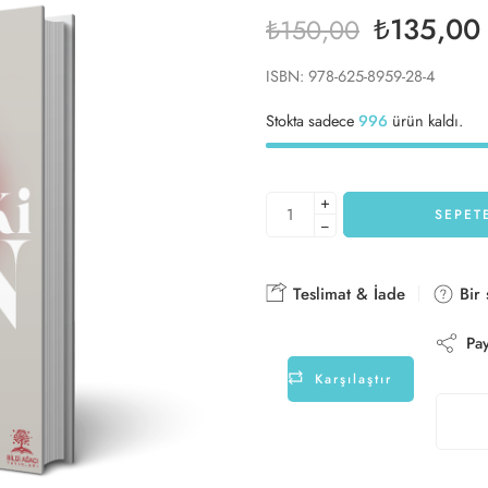
₺
135,00
₺
150,00
ISBN: 978-625-8959-28-4
Stokta sadece
996
ürün kaldı.
+
SEPET
−
Teslimat & İade
Bir 
Pay
Karşılaştır