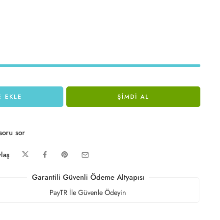
E EKLE
ŞIMDI AL
soru sor
laş
Garantili Güvenli Ödeme Altyapısı
PayTR İle Güvenle Ödeyin