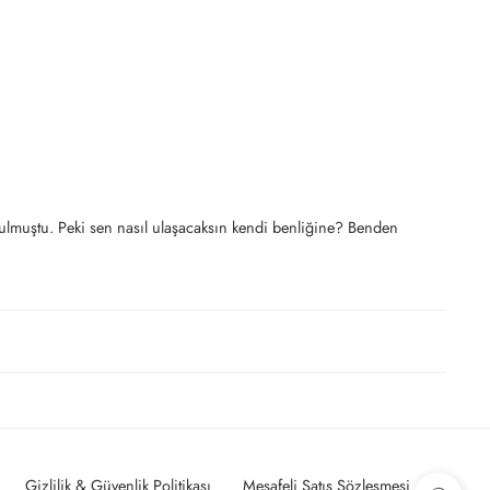
bulmuştu. Peki sen nasıl ulaşacaksın kendi benliğine? Benden
Gizlilik & Güvenlik Politikası
Mesafeli Satış Sözleşmesi