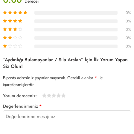
Dereceli
0%
0%
0%
0%
0%
“Aydınlığı Bulamayanlar / Sıla Arslan” İçin İlk Yorum Yapan
Siz Olun!
E-posta adresiniz yayınlanmayacak.
Gerekli alanlar
*
ile
işaretlenmişlerdir
Yorum dereceniz
1/5
2/5
3/5
4/5 yıldız
5/5 yıldız
Değerlendirmeniz
*
yıldız
yıldız
yıldız