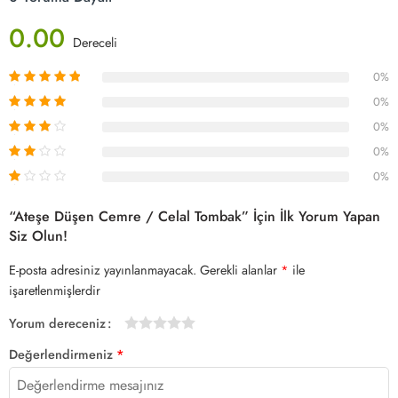
0.00
Dereceli
0%
0%
0%
0%
0%
“Ateşe Düşen Cemre / Celal Tombak” İçin İlk Yorum Yapan
Siz Olun!
E-posta adresiniz yayınlanmayacak.
Gerekli alanlar
*
ile
işaretlenmişlerdir
Yorum dereceniz
1/5
2/5
3/5
4/5 yıldız
5/5 yıldız
Değerlendirmeniz
*
yıldız
yıldız
yıldız