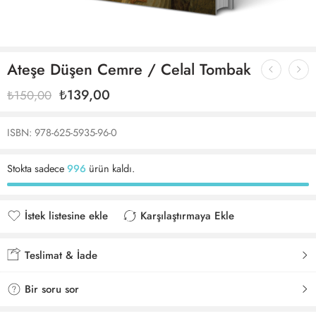
Ateşe Düşen Cemre / Celal Tombak
₺
139,00
₺
150,00
ISBN: 978-625-5935-96-0
Stokta sadece
996
ürün kaldı.
İstek listesine ekle
Karşılaştırmaya Ekle
İstek listesine eklendi
Karşılaştırmaya eklendi
Teslimat & İade
Bir soru sor