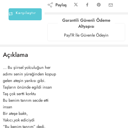
Paylaş
Karşılaştır
Garantili Güvenli Ödeme
Altyapısı
PayTR İle Güvenle Ödeyin
Açıklama
… Bu şiirsel yolculuğun her
adımı senin yüreğinden kopup
gelen ateşin yankısı gibi.
Taşların önünde egildi insan
Taş çok sertti korktu
Bu benim tanrım secde etti
insan
Bir ateşe baktı,
Yakıcı,yok ediciydi
“Bu benim tanrım” dedi.