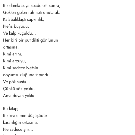
Bir damla suya secde etti sonra,
Gökten gelen rahmeti unutarak.
Kalabalıklaştı sapkınlık,
Nefis büyüdü,
Ve kalp küçüldü…
Her biri bir put dikti gönlünün
ortasına.
Kimi altını,
Kimi arzuyu,
Kimi sadece Nefsin
doyumsuzluğuna tapındı…
Ve gök sustu…
Çünkü söz çoktu,
Ama duyan yoktu
Bu kitap,
Bir kıvılcımın düşüşüdür
karanlığın ortasına.
Ne sadece şiir…