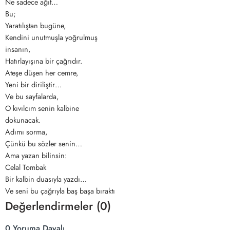
Ne sadece ağıt…
Bu;
Yaratılıştan bugüne,
Kendini unutmuşla yoğrulmuş
insanın,
Hatırlayışına bir çağrıdır.
Ateşe düşen her cemre,
Yeni bir diriliştir…
Ve bu sayfalarda,
O kıvılcım senin kalbine
dokunacak.
Adımı sorma,
Çünkü bu sözler senin…
Ama yazan bilinsin:
Celal Tombak
Bir kalbin duasıyla yazdı…
Ve seni bu çağrıyla baş başa bıraktı
Değerlendirmeler (0)
0 Yoruma Dayalı