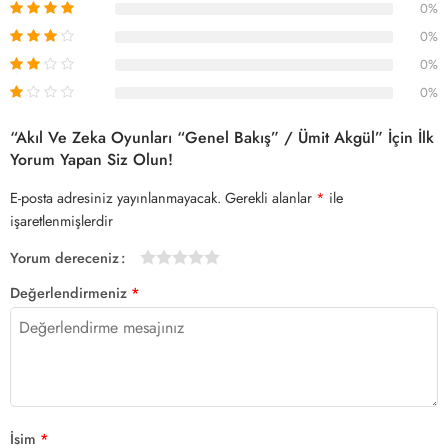
0%
0%
0%
0%
“Akıl Ve Zeka Oyunları “Genel Bakış” / Ümit Akgül” İçin İlk
Yorum Yapan Siz Olun!
E-posta adresiniz yayınlanmayacak.
Gerekli alanlar
*
ile
işaretlenmişlerdir
Yorum dereceniz
1/5
2/5
3/5
4/5 yıldız
5/5 yıldız
Değerlendirmeniz
*
yıldız
yıldız
yıldız
İsim
*