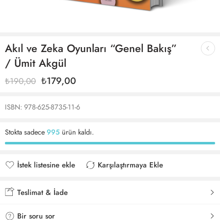
Akıl ve Zeka Oyunları “Genel Bakış”
/ Ümit Akgül
₺
179,00
₺
190,00
ISBN: 978-625-8735-11-6
Stokta sadece
995
ürün kaldı.
İstek listesine ekle
Karşılaştırmaya Ekle
İstek listesine eklendi
Karşılaştırmaya eklendi
Teslimat & İade
Bir soru sor